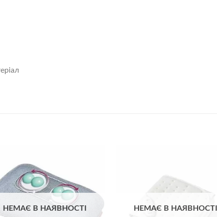
еріал
Додати
До
до
списку
сп
бажань
ба
НЕМАЄ В НАЯВНОСТІ
НЕМАЄ В НАЯВНОСТ