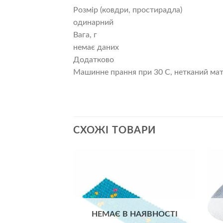
Розмір (ковдри, простирадла)
одинарний
Вага, г
немає даних
Додатково
Машинне прання при 30 C, нетканий мат
СХОЖІ ТОВАРИ
Додати
до
списку
бажань
НЕМАЄ В НАЯВНОСТІ