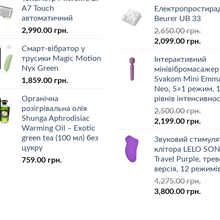
A7 Touch
Електропростира
автоматичний
Beurer UB 33
2,990.00
грн.
2,650.00
грн.
2,099.00
грн.
Смарт-вібратор у
трусики Magic Motion
Інтерактивний
Nyx Green
мінівібромасажер
Svakom Mini Emm
1,859.00
грн.
Neo, 5+1 режим, 
Органічна
рівнів інтенсивнос
розігрівальна олія
2,500.00
грн.
Shunga Aphrodisiac
2,199.00
грн.
Warming Oil – Exotic
green tea (100 мл) без
Звуковий стимуля
цукру
клітора LELO SON
Travel Purple, трев
759.00
грн.
версія, 12 режимі
4,275.00
грн.
3,800.00
грн.