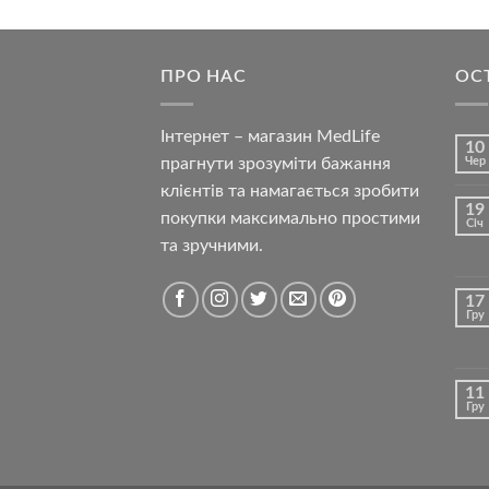
ПРО НАС
ОС
Інтернет – магазин MedLife
10
прагнути зрозуміти бажання
Чер
клієнтів та намагається зробити
19
покупки максимально простими
Січ
та зручними.
17
Гру
11
Гру