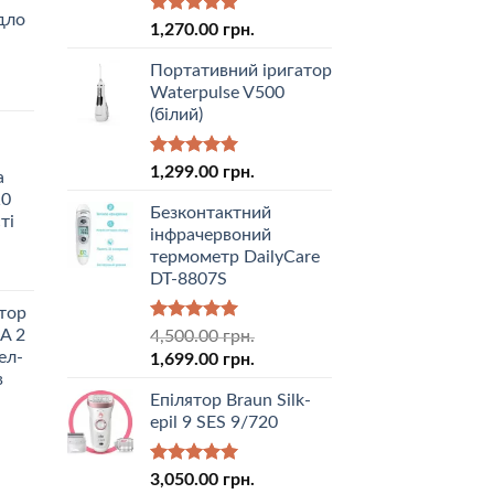
дло
Оцінено в
1,270.00
грн.
5.00
з 5
Портативний іригатор
Waterpulse V500
(білий)
Оцінено в
1,299.00
грн.
a
5.00
з 5
10
Безконтактний
ті
інфрачервоний
термометр DailyCare
DT-8807S
тор
Оцінено в
A 2
4,500.00
грн.
5.00
з 5
ел-
1,699.00
грн.
в
Епілятор Braun Silk-
epil 9 SES 9/720
Оцінено в
3,050.00
грн.