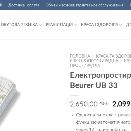
ії
Доставка і оплата
Обмен и возврат, гарантийное обслуживание
ПОБУТОВА ТЕХНІКА
РЕАБІЛІТАЦІЯ
КРАСА І ЗДОРОВ'Я
Д
ГОЛОВНА
/
КРАСА ТА ЗДОРО
ЕЛЕКТРОПРОСТИРАДЛА
/
ЕЛ
ПРОСТИРАДЛА
Додати
Електропрости
до
списку
Beurer UB 33
бажань
2,650.00
грн.
2,099
Односпальне електричне
функцією автоматичного
через 12 годин роботи;