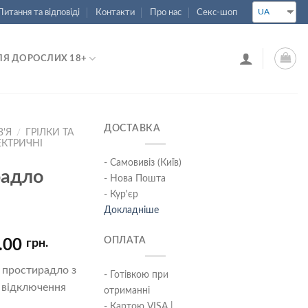
UA
Питання та відповіді
Контакти
Про нас
Секс-шоп
ЛЯ ДОРОСЛИХ 18+
ДОСТАВКА
В'Я
/
ГРІЛКИ ТА
ЕКТРИЧНІ
- Самовивіз (Київ)
радло
- Нова Пошта
- Кур'єр
Докладніше
ОПЛАТА
.00
грн.
 простирадло з
- Готівкою при
 відключення
отриманні
- Картою VISA |