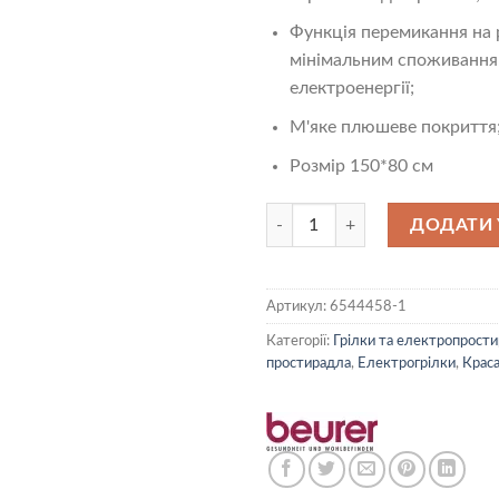
Функція перемикання на
мінімальним споживанн
електроенергії;
М'яке плюшеве покриття
Розмір 150*80 см
Електропростирадло Beurer UB 
ДОДАТИ 
Артикул:
6544458-1
Категорії:
Грілки та електропрост
простирадла
,
Електрогрілки
,
Краса