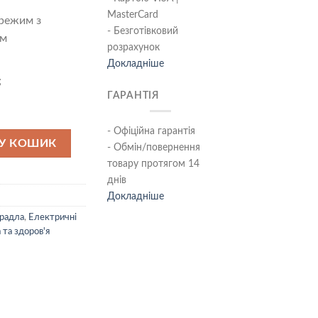
MasterCard
 режим з
- Безготівковий
ям
розрахунок
Докладніше
;
ГАРАНТІЯ
- Офіційна гарантія
33 кількість
У КОШИК
- Обмін/повернення
товару протягом 14
днів
Докладніше
ирадла
,
Електричні
 та здоров'я