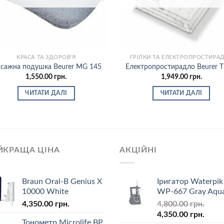
КРАСА ТА ЗДОРОВ'Я
ГРІЛКИ ТА ЕЛЕКТРОПРОСТИРА
сажна подушка Beurer MG 145
Електропростирадло Beurer T
1,550.00
грн.
1,949.00
грн.
ЧИТАТИ ДАЛІ
ЧИТАТИ ДАЛІ
ЙКРАЩА ЦІНА
АКЦІЙНІ
Braun Oral-B Genius X
Іригатор Waterpik
10000 White
WP-667 Gray Aqua
4,350.00
грн.
4,800.00
грн.
4,350.00
грн.
Тонометр Microlife BP