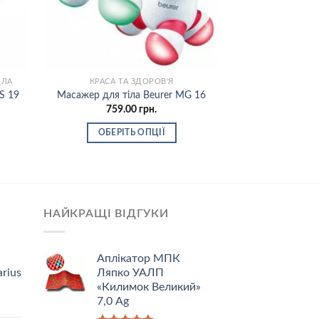
ДЛА
КРАСА ТА ЗДОРОВ'Я
КРАСА Т
Гель ремінер
S 19
Масажер для тіла Beurer MG 16
Medica
759.00
грн.
150
ОБЕРІТЬ ОПЦІЇ
ЧИТА
НАЙКРАЩІ ВІДГУКИ
Аплікатор МПК
rius
Ляпко УАЛП
«Килимок Великий»
7,0 Ag